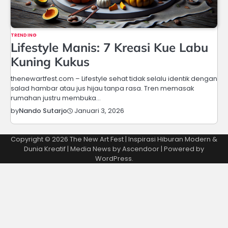
TRENDING
Lifestyle Manis: 7 Kreasi Kue Labu
Kuning Kukus
thenewartfest.com – Lifestyle sehat tidak selalu identik dengan
salad hambar atau jus hijau tanpa rasa. Tren memasak
rumahan justru membuka…
Januari 3, 2026
by
Nando Sutarjo
Copyright © 2026
The New Art Fest | Inspirasi Hiburan Modern &
Dunia Kreatif
| Media News by
Ascendoor
| Powered by
WordPress
.