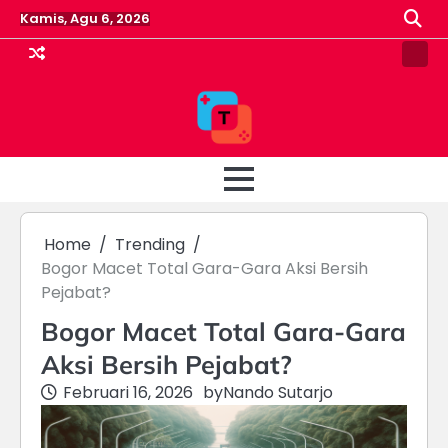
Skip
Kamis, Agu 6, 2026
to
content
Pin
Post
Home
Trending
Bogor Macet Total Gara-Gara Aksi Bersih
Pejabat?
Bogor Macet Total Gara-Gara
Aksi Bersih Pejabat?
Februari 16, 2026
by
Nando Sutarjo