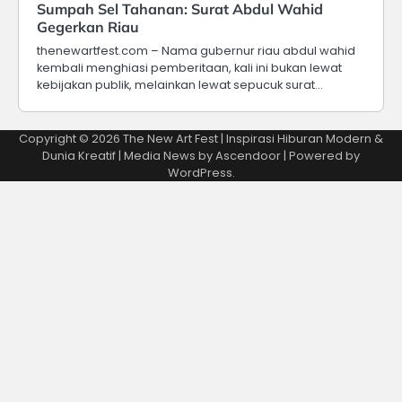
Sumpah Sel Tahanan: Surat Abdul Wahid
Gegerkan Riau
thenewartfest.com – Nama gubernur riau abdul wahid
kembali menghiasi pemberitaan, kali ini bukan lewat
kebijakan publik, melainkan lewat sepucuk surat…
Copyright © 2026
The New Art Fest | Inspirasi Hiburan Modern &
Dunia Kreatif
| Media News by
Ascendoor
| Powered by
WordPress
.