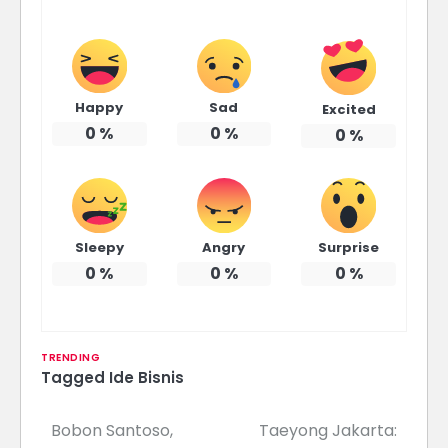
Happy
Sad
Excited
0
%
0
%
0
%
Sleepy
Angry
Surprise
0
%
0
%
0
%
TRENDING
Tagged
Ide Bisnis
Bobon Santoso,
Taeyong Jakarta:
Navigasi