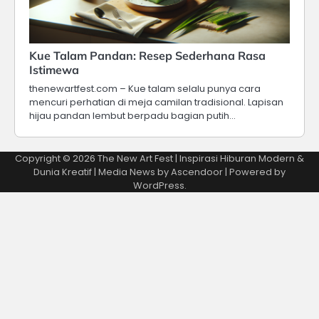
Kue Talam Pandan: Resep Sederhana Rasa
Istimewa
thenewartfest.com – Kue talam selalu punya cara
mencuri perhatian di meja camilan tradisional. Lapisan
hijau pandan lembut berpadu bagian putih…
Copyright © 2026
The New Art Fest | Inspirasi Hiburan Modern &
Dunia Kreatif
| Media News by
Ascendoor
| Powered by
WordPress
.