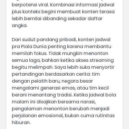
berpotensi viral. Kombinasi informasi jadwal
plus konteks begini membuat konten terasa
lebih bernilai dibanding sekadar daftar
angka.
Dari sudut pandang pribadi, konten jadwal
pra Piala Dunia penting karena membantu
memilah fokus. Tidak mungkin menonton
semua laga, bahkan ketika akses streaming
begitu melimpah. Saya lebih suka menyortir
pertandingan berdasarkan cerita: tim
dengan pelatih baru, negara besar
mengalami generasi emas, atau tim kecil
berani menantang tradisi. Ketika jadwal bola
malam ini disajikan bersama narasi,
pengalaman menonton berubah menjadi
perjalanan emosional, bukan cuma rutinitas
hiburan.