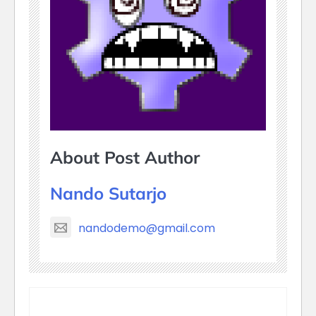
About Post Author
Nando Sutarjo
nandodemo@gmail.com