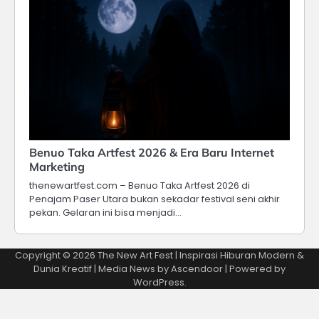
Benuo Taka Artfest 2026 & Era Baru Internet
Marketing
thenewartfest.com – Benuo Taka Artfest 2026 di
Penajam Paser Utara bukan sekadar festival seni akhir
pekan. Gelaran ini bisa menjadi…
Copyright © 2026
The New Art Fest | Inspirasi Hiburan Modern &
Dunia Kreatif
| Media News by
Ascendoor
| Powered by
WordPress
.