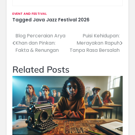
EVENT AND FESTIVAL
Tagged
Java Jazz Festival 2026
Blog Perceraian Arya
Puisi Kehidupan:
Navigasi
Khan dan Pinkan:
Merayakan Rapuh
pos
Fakta & Renungan
Tanpa Rasa Bersalah
Related Posts