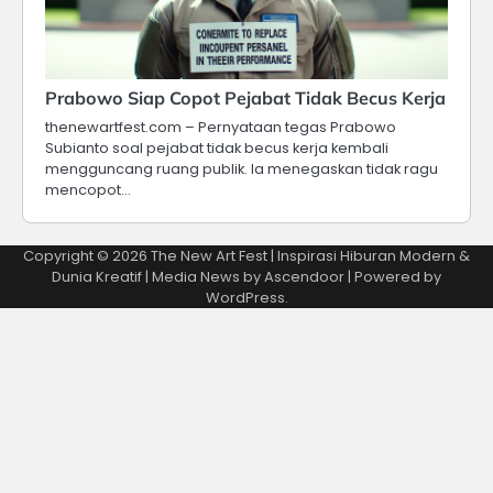
Prabowo Siap Copot Pejabat Tidak Becus Kerja
thenewartfest.com – Pernyataan tegas Prabowo
Subianto soal pejabat tidak becus kerja kembali
mengguncang ruang publik. Ia menegaskan tidak ragu
mencopot…
Copyright © 2026
The New Art Fest | Inspirasi Hiburan Modern &
Dunia Kreatif
| Media News by
Ascendoor
| Powered by
WordPress
.