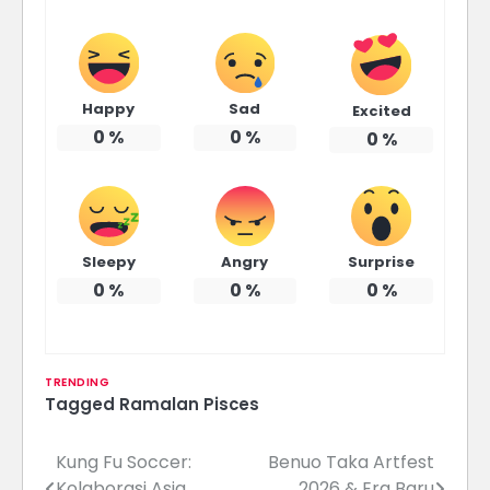
Happy
Sad
Excited
0
%
0
%
0
%
Sleepy
Angry
Surprise
0
%
0
%
0
%
TRENDING
Tagged
Ramalan Pisces
Kung Fu Soccer:
Benuo Taka Artfest
Navigasi
Kolaborasi Asia
2026 & Era Baru