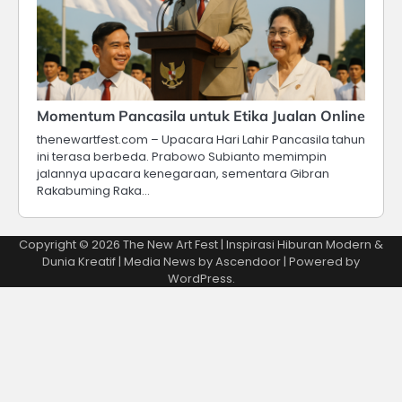
Momentum Pancasila untuk Etika Jualan Online
thenewartfest.com – Upacara Hari Lahir Pancasila tahun
ini terasa berbeda. Prabowo Subianto memimpin
jalannya upacara kenegaraan, sementara Gibran
Rakabuming Raka…
Copyright © 2026
The New Art Fest | Inspirasi Hiburan Modern &
Dunia Kreatif
| Media News by
Ascendoor
| Powered by
WordPress
.