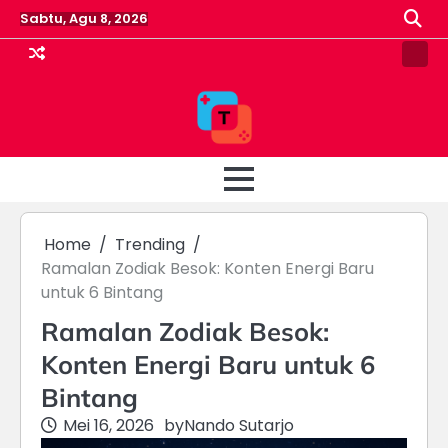
Skip
Sabtu, Agu 8, 2026
to
content
Pin
Post
Home
Trending
Ramalan Zodiak Besok: Konten Energi Baru
untuk 6 Bintang
Ramalan Zodiak Besok:
Konten Energi Baru untuk 6
Bintang
Mei 16, 2026
by
Nando Sutarjo