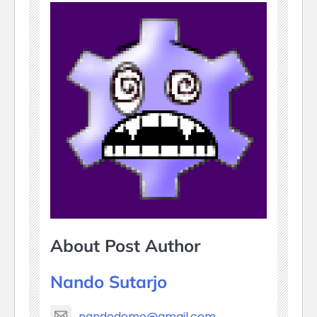
About Post Author
Nando Sutarjo
nandodemo@gmail.com