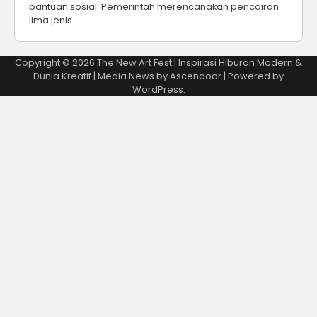
bantuan sosial. Pemerintah merencanakan pencairan
lima jenis…
Copyright © 2026
The New Art Fest | Inspirasi Hiburan Modern &
Dunia Kreatif
| Media News by
Ascendoor
| Powered by
WordPress
.