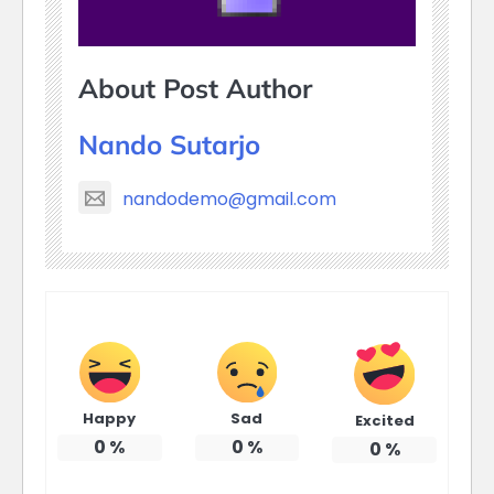
About Post Author
Nando Sutarjo
nandodemo@gmail.com
Happy
Sad
Excited
0
%
0
%
0
%