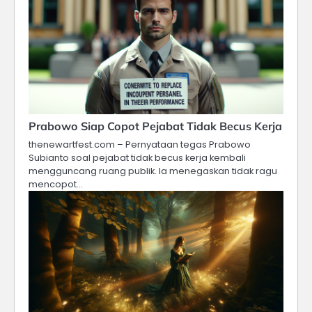
Prabowo Siap Copot Pejabat Tidak Becus Kerja
thenewartfest.com – Pernyataan tegas Prabowo
Subianto soal pejabat tidak becus kerja kembali
mengguncang ruang publik. Ia menegaskan tidak ragu
mencopot…