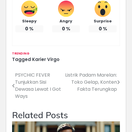
Sleepy
Angry
Surprise
0
%
0
%
0
%
TRENDING
Tagged
Karier Virgo
PSYCHIC FEVER
Listrik Padam Marelan:
Navigasi
Tunjukkan Sisi
Toko Gelap, Konten
pos
Dewasa Lewat I Got
Fakta Terungkap
Ways
Related Posts