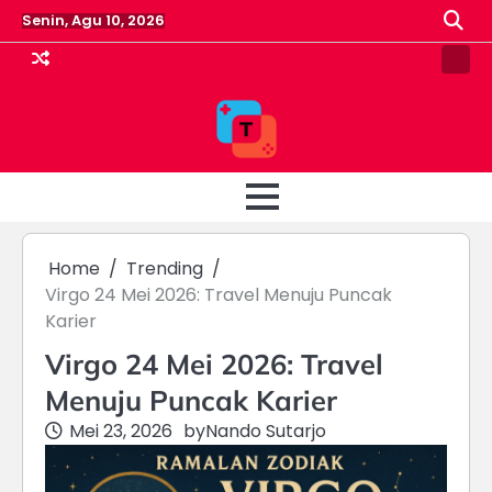
Skip
Senin, Agu 10, 2026
to
content
Pin
Post
Home
Trending
Virgo 24 Mei 2026: Travel Menuju Puncak
Karier
Virgo 24 Mei 2026: Travel
Menuju Puncak Karier
Mei 23, 2026
by
Nando Sutarjo