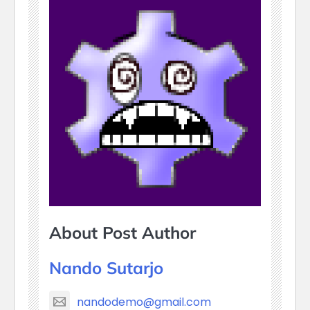
About Post Author
Nando Sutarjo
nandodemo@gmail.com