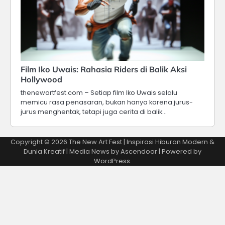
Film Iko Uwais: Rahasia Riders di Balik Aksi
Hollywood
thenewartfest.com – Setiap film Iko Uwais selalu
memicu rasa penasaran, bukan hanya karena jurus-
jurus menghentak, tetapi juga cerita di balik…
Copyright © 2026
The New Art Fest | Inspirasi Hiburan Modern &
Dunia Kreatif
| Media News by
Ascendoor
| Powered by
WordPress
.