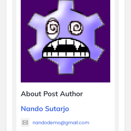
About Post Author
Nando Sutarjo
nandodemo@gmail.com