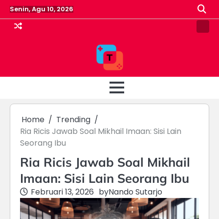
Skip
Senin, Agu 10, 2026
to
content
Pin
Post
Home
Trending
Ria Ricis Jawab Soal Mikhail Imaan: Sisi Lain
Seorang Ibu
Ria Ricis Jawab Soal Mikhail
Imaan: Sisi Lain Seorang Ibu
Februari 13, 2026
by
Nando Sutarjo