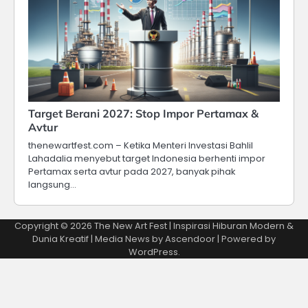
Target Berani 2027: Stop Impor Pertamax &
Avtur
thenewartfest.com – Ketika Menteri Investasi Bahlil
Lahadalia menyebut target Indonesia berhenti impor
Pertamax serta avtur pada 2027, banyak pihak
langsung…
Copyright © 2026
The New Art Fest | Inspirasi Hiburan Modern &
Dunia Kreatif
| Media News by
Ascendoor
| Powered by
WordPress
.