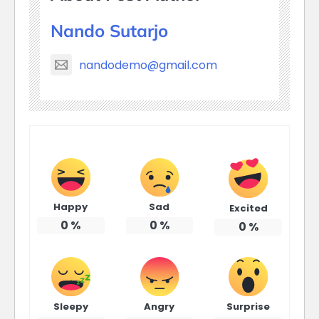
Nando Sutarjo
nandodemo@gmail.com
Happy
Sad
Excited
0
%
0
%
0
%
Sleepy
Angry
Surprise