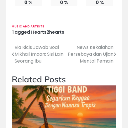
0
%
0
%
0
%
MUSIC AND ARTISTS
Tagged
Hearts2hearts
Ria Ricis Jawab Soal
News Kekalahan
Navigasi
Mikhail Imaan: Sisi Lain
Persebaya dan Ujian
pos
Seorang Ibu
Mental Pemain
Related Posts