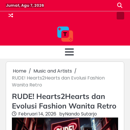
Skip
Jumat, Agu 7, 2026
to
content
Pin
Post
Home
Music and Artists
RUDE! Hearts2Hearts dan Evolusi Fashion
Wanita Retro
RUDE! Hearts2Hearts dan
Evolusi Fashion Wanita Retro
Februari 14, 2026
by
Nando Sutarjo