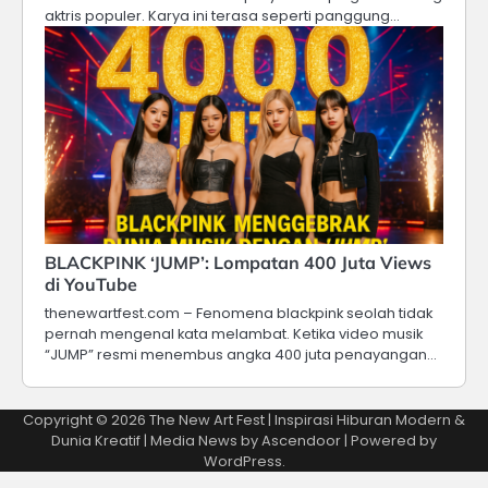
aktris populer. Karya ini terasa seperti panggung…
BLACKPINK ‘JUMP’: Lompatan 400 Juta Views
di YouTube
thenewartfest.com – Fenomena blackpink seolah tidak
pernah mengenal kata melambat. Ketika video musik
“JUMP” resmi menembus angka 400 juta penayangan…
Copyright © 2026
The New Art Fest | Inspirasi Hiburan Modern &
Dunia Kreatif
| Media News by
Ascendoor
| Powered by
WordPress
.